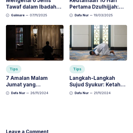
Mengenal 6 Jenis
Keutamaan 10 Hari
Tawaf dalam Ibadah
Pertama Dzulhijjah:
Haji dan Umroh,
Rahasia Meraih Pahala
Galmare
07/11/2025
Dafa Nur
19/03/2025
Lengkap dengan
Berlimpah!
Penjelasannya
Tips
Tips
7 Amalan Malam
Langkah-Langkah
Jumat yang
Sujud Syukur: Ketahui
Dianjurkan untuk
Tata Caranya dengan
Dafa Nur
26/11/2024
Dafa Nur
21/11/2024
Mendekatkan Diri
Benar
pada Allah
Leave a Comment