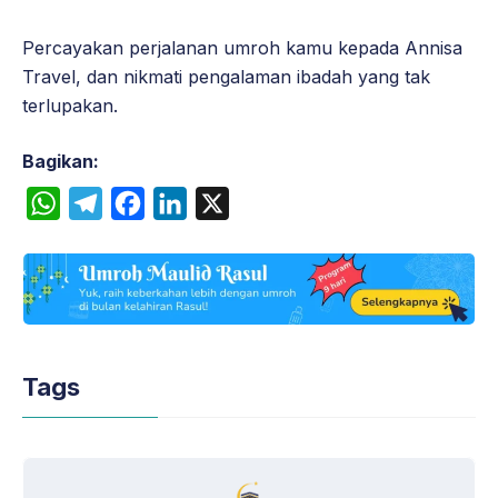
Percayakan perjalanan umroh kamu kepada Annisa
Travel, dan nikmati pengalaman ibadah yang tak
terlupakan.
Bagikan:
W
T
F
L
X
h
e
a
i
a
l
c
n
t
e
e
k
s
g
b
e
A
r
o
d
Tags
p
a
o
I
p
m
k
n