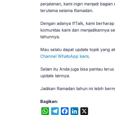
perjalanan, kami ingin menjadi bagian
terutama selama Ramadan.
Dengan adanya IfTalk, kami berhara
komunitas kami dan menjadikannya seba
tahunnya.
Mau selalu dapat update topik yang ak
Channel WhatsApp kami
.
Selain itu Anda juga bisa pantau terus
update lainnya.
Jadikan Ramadan tahun ini lebih ber
Bagikan:
W
T
F
L
X