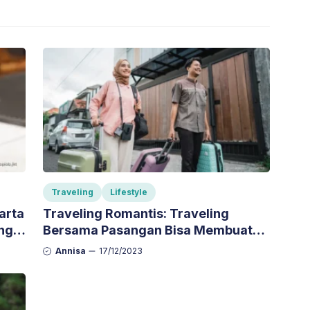
Traveling
Lifestyle
arta
Traveling Romantis: Traveling
ng
Bersama Pasangan Bisa Membuat
Hubungan Makin Romantis
Annisa
17/12/2023