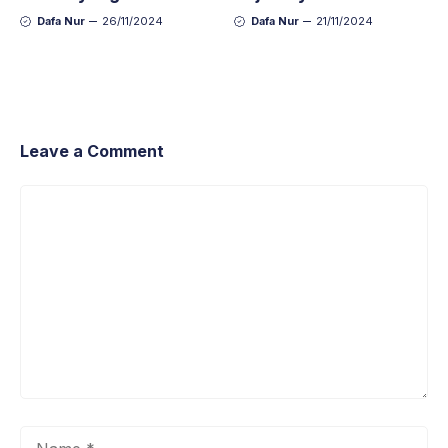
Dianjurkan untuk
Tata Caranya dengan
Dafa Nur
26/11/2024
Dafa Nur
21/11/2024
Mendekatkan Diri
Benar
pada Allah
Leave a Comment
Comment
Name