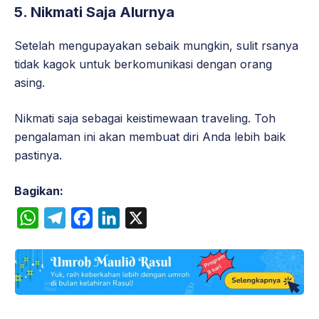
5.
Nikmati Saja Alurnya
Setelah mengupayakan sebaik mungkin, sulit rsanya
tidak kagok untuk berkomunikasi dengan orang
asing.
Nikmati saja sebagai keistimewaan traveling. Toh
pengalaman ini akan membuat diri Anda lebih baik
pastinya.
Bagikan:
W
T
F
L
X
h
e
a
i
a
l
c
n
t
e
e
k
s
g
b
e