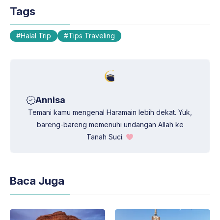
A
r
o
d
Tags
p
a
o
I
p
m
k
n
Halal Trip
Tips Traveling
Annisa
Temani kamu mengenal Haramain lebih dekat. Yuk,
bareng-bareng memenuhi undangan Allah ke
Tanah Suci.
Baca Juga