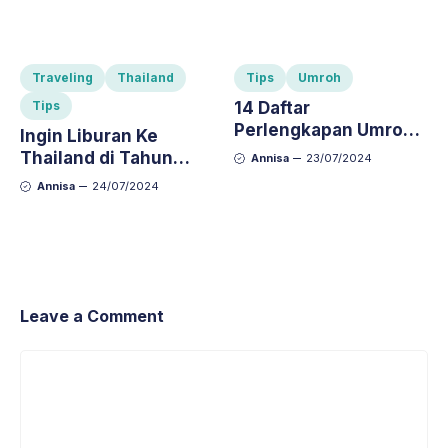
Traveling
Thailand
Tips
Umroh
Tips
14 Daftar
Perlengkapan Umroh
Ingin Liburan Ke
untuk Wanita yang
Thailand di Tahun
Annisa
23/07/2024
Wajib Dibawa
2024? Perhatikan 9
Annisa
24/07/2024
Tips Liburan Ke
Thailand Yang Harus
Kamu Ikuti
Leave a Comment
Comment