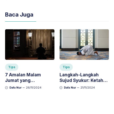
Baca Juga
Tips
Tips
7 Amalan Malam
Langkah-Langkah
Jumat yang
Sujud Syukur: Ketahui
Dianjurkan untuk
Tata Caranya dengan
Dafa Nur
26/11/2024
Dafa Nur
21/11/2024
Mendekatkan Diri
Benar
pada Allah