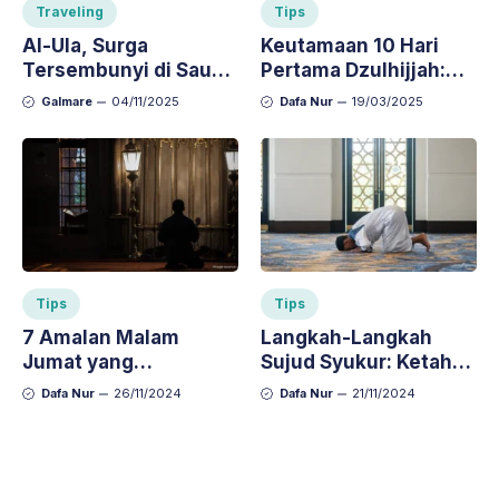
Traveling
Tips
Al-Ula, Surga
Keutamaan 10 Hari
Tersembunyi di Saudi:
Pertama Dzulhijjah:
Pesona Gurun,
Rahasia Meraih Pahala
Galmare
04/11/2025
Dafa Nur
19/03/2025
Sejarah, dan
Berlimpah!
Keajaiban Alam
Tips
Tips
7 Amalan Malam
Langkah-Langkah
Jumat yang
Sujud Syukur: Ketahui
Dianjurkan untuk
Tata Caranya dengan
Dafa Nur
26/11/2024
Dafa Nur
21/11/2024
Mendekatkan Diri
Benar
pada Allah