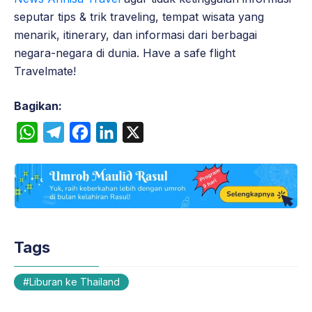
seputar tips & trik traveling, tempat wisata yang
menarik, itinerary, dan informasi dari berbagai
negara-negara di dunia. Have a safe flight
Travelmate!
Bagikan:
W
T
F
L
X
h
e
a
i
a
l
c
n
t
e
e
k
s
g
b
e
A
r
o
d
Tags
p
a
o
I
p
m
k
n
Liburan ke Thailand