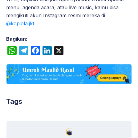
menu, agenda acara, atau live music, kamu bisa
mengikuti akun Instagram resmi mereka di
@kopiola.jkt
.
Bagikan:
W
T
F
L
X
h
e
a
i
a
l
c
n
t
e
e
k
s
g
b
e
A
r
o
d
Tags
p
a
o
I
p
m
k
n