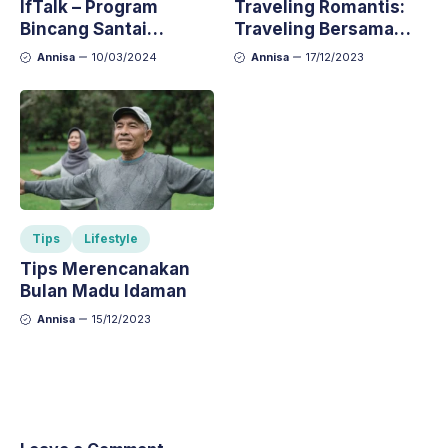
IfTalk – Program
Traveling Romantis:
Bincang Santai
Traveling Bersama
Bersama Praktisi
Pasangan Bisa
Annisa
10/03/2024
Annisa
17/12/2023
Menjelang Waktu
Membuat Hubungan
Berbuka Puasa
Makin Romantis
Tips
Lifestyle
Tips Merencanakan
Bulan Madu Idaman
Annisa
15/12/2023