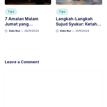
Tips
Tips
7 Amalan Malam
Langkah-Langkah
Jumat yang
Sujud Syukur: Ketahui
Dianjurkan untuk
Tata Caranya dengan
Dafa Nur
26/11/2024
Dafa Nur
21/11/2024
Mendekatkan Diri
Benar
pada Allah
Leave a Comment
Comment