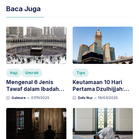
Baca Juga
Haji
Umroh
Tips
Mengenal 6 Jenis
Keutamaan 10 Hari
Tawaf dalam Ibadah
Pertama Dzulhijjah:
Haji dan Umroh,
Rahasia Meraih Pahala
Galmare
07/11/2025
Dafa Nur
19/03/2025
Lengkap dengan
Berlimpah!
Penjelasannya