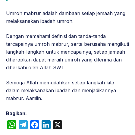
Umroh mabrur adalah dambaan setiap jemaah yang
melaksanakan ibadah umroh.
Dengan memahami definisi dan tanda-tanda
tercapainya umroh mabrur, serta berusaha mengikuti
langkah-langkah untuk mencapainya, setiap jamaah
diharapkan dapat meraih umroh yang diterima dan
diberkahi oleh Allah SWT.
Semoga Allah memudahkan setiap langkah kita
dalam melaksanakan ibadah dan menjadikannya
mabrur. Aamiin.
Bagikan:
W
T
F
L
X
h
e
a
i