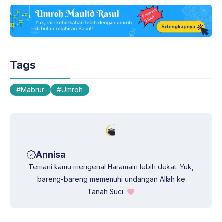
a
l
c
n
t
e
e
k
s
g
b
e
A
r
o
d
Tags
p
a
o
I
p
m
k
n
Mabrur
Umroh
Annisa
Temani kamu mengenal Haramain lebih dekat. Yuk,
bareng-bareng memenuhi undangan Allah ke
Tanah Suci.