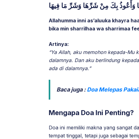
يهَا وَأَعُوذُ بِكَ مِنْ شَرِّهَا وَشَرِّ مَا فِيهَا
Allahumma inni as’aluuka khayra ha
bika min sharrilhaa wa sharrimaa fe
Artinya:
“Ya Allah, aku memohon kepada-Mu ke
dalamnya. Dan aku berlindung kepad
ada di dalamnya.”
Baca juga :
Doa Melepas Pakaia
Mengapa Doa Ini Penting?
Doa ini memiliki makna yang sangat 
tempat tinggal, tetapi juga sebagai tem