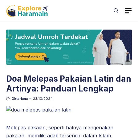
Skip
M
to
content
Doa Melepas Pakaian Latin dan
Artinya: Panduan Lengkap
Oktariana
23/10/2024
Melepas pakaian, seperti halnya mengenakan
pakaian, memiliki adab tersendiri dalam Islam.