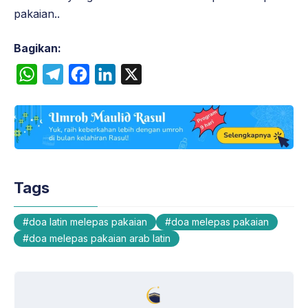
pakaian..
Bagikan:
W
T
F
L
X
h
e
a
i
a
l
c
n
t
e
e
k
s
g
b
e
A
r
o
d
Tags
p
a
o
I
p
m
k
n
doa latin melepas pakaian
doa melepas pakaian
doa melepas pakaian arab latin