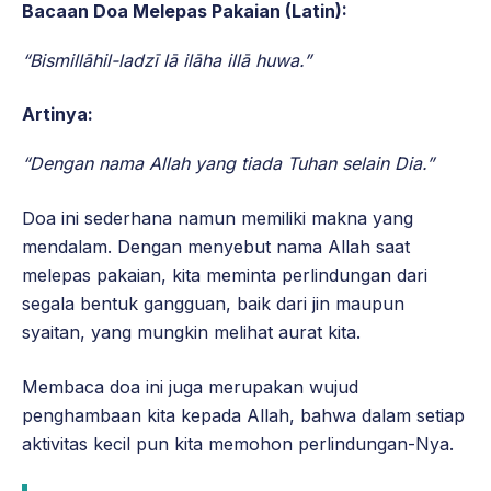
Bacaan Doa Melepas Pakaian (Latin):
“Bismillāhil-ladzī lā ilāha illā huwa.”
Artinya:
“Dengan nama Allah yang tiada Tuhan selain Dia.”
Doa ini sederhana namun memiliki makna yang
mendalam. Dengan menyebut nama Allah saat
melepas pakaian, kita meminta perlindungan dari
segala bentuk gangguan, baik dari jin maupun
syaitan, yang mungkin melihat aurat kita.
Membaca doa ini juga merupakan wujud
penghambaan kita kepada Allah, bahwa dalam setiap
aktivitas kecil pun kita memohon perlindungan-Nya.