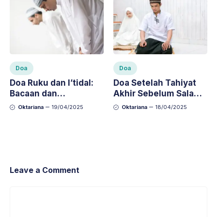
Doa
Doa
Doa Ruku dan I’tidal:
Doa Setelah Tahiyat
Bacaan dan
Akhir Sebelum Salam:
Keutamaannya dalam
Bacaan dan Artinya
Oktariana
19/04/2025
Oktariana
18/04/2025
Sholat
Leave a Comment
Comment