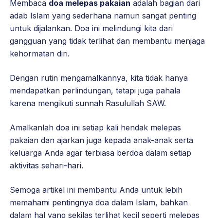
Membaca
doa melepas pakaian
adalah bagian dari
adab Islam yang sederhana namun sangat penting
untuk dijalankan. Doa ini melindungi kita dari
gangguan yang tidak terlihat dan membantu menjaga
kehormatan diri.
Dengan rutin mengamalkannya, kita tidak hanya
mendapatkan perlindungan, tetapi juga pahala
karena mengikuti sunnah Rasulullah SAW.
Amalkanlah doa ini setiap kali hendak melepas
pakaian dan ajarkan juga kepada anak-anak serta
keluarga Anda agar terbiasa berdoa dalam setiap
aktivitas sehari-hari.
Semoga artikel ini membantu Anda untuk lebih
memahami pentingnya doa dalam Islam, bahkan
dalam hal yang sekilas terlihat kecil seperti melepas