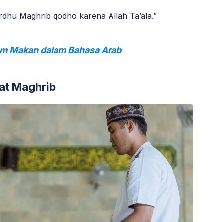
ardhu Maghrib qodho karena Allah Ta’ala.”
m Makan dalam Bahasa Arab
at Maghrib