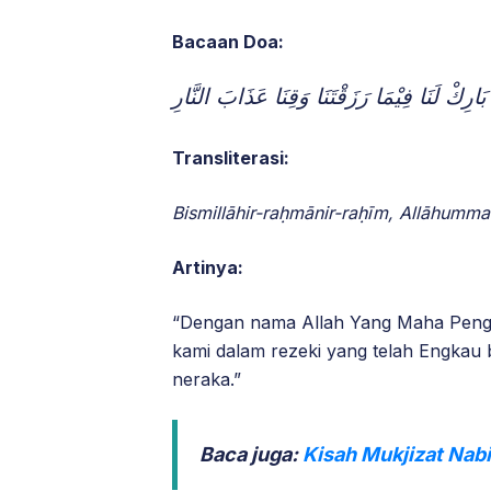
Bacaan Doa:
َارِكْ لَنَا فِيْمَا رَزَقْتَنَا وَقِنَا عَذَابَ النَّارِ
Transliterasi:
Bismillāhir-raḥmānir-raḥīm, Allāhumma
Artinya:
“Dengan nama Allah Yang Maha Pengas
kami dalam rezeki yang telah Engkau 
neraka.”
Baca juga:
Kisah Mukjizat Nab