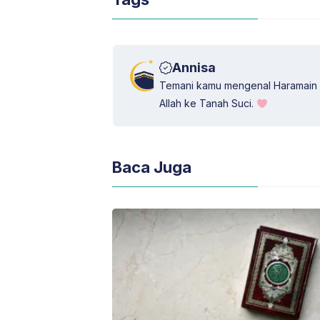
p
m
k
n
Annisa
Temani kamu mengenal Haramain 
Allah ke Tanah Suci.
Baca Juga