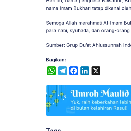
Hari itu, nama penguasa Naisabur, B
nama Imam Bukhari tetap dikenal ole
Semoga Allah merahmati Al-Imam Bukh
para nabi, syuhada, dan orang-orang 
Sumber: Grup Du’at Ahlussunnah Indo
Bagikan:
W
T
F
L
X
h
e
a
i
a
l
c
n
t
e
e
k
s
g
b
e
A
r
o
d
p
a
o
I
Tags