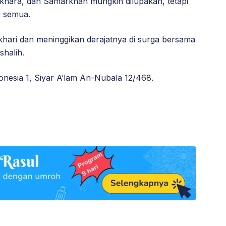
ukhara, dan Samarkhan mungkin dilupakan, tetapi
h semua.
ari dan meninggikan derajatnya di surga bersama
shalih.
nesia 1, Siyar A’lam An-Nubala 12/468.