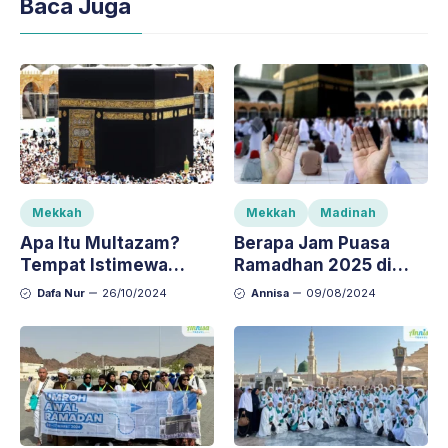
Baca Juga
Mekkah
Mekkah
Madinah
Apa Itu Multazam?
Berapa Jam Puasa
Tempat Istimewa
Ramadhan 2025 di
untuk Berdoa di
Tanah Suci, Arab
Dafa Nur
26/10/2024
Annisa
09/08/2024
Mekah
Saudi?