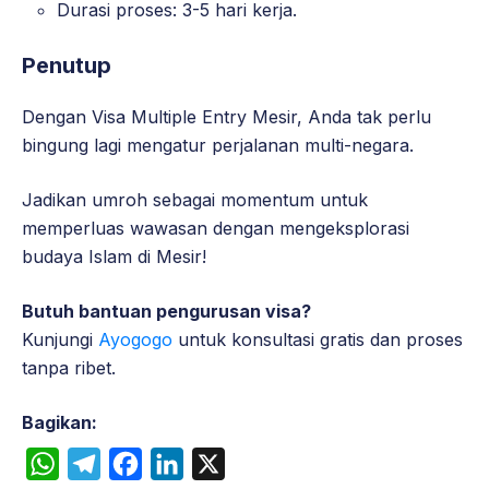
Durasi proses: 3-5 hari kerja.
Penutup
Dengan Visa Multiple Entry Mesir, Anda tak perlu
bingung lagi mengatur perjalanan multi-negara.
Jadikan umroh sebagai momentum untuk
memperluas wawasan dengan mengeksplorasi
budaya Islam di Mesir!
Butuh bantuan pengurusan visa?
Kunjungi
Ayogogo
untuk konsultasi gratis dan proses
tanpa ribet.
Bagikan:
W
T
F
L
X