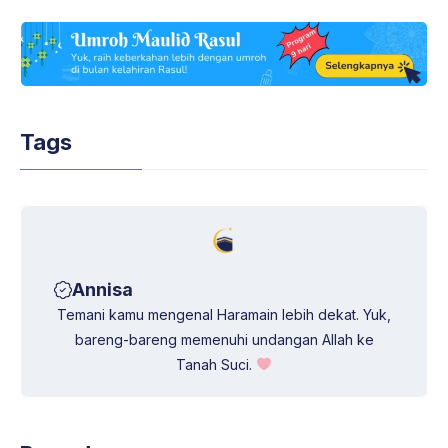
h
e
a
i
a
l
c
n
t
e
e
k
s
g
b
e
A
r
o
d
Tags
p
a
o
I
p
m
k
n
Annisa
Temani kamu mengenal Haramain lebih dekat. Yuk,
bareng-bareng memenuhi undangan Allah ke
Tanah Suci.