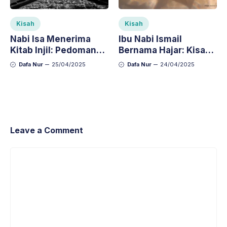
Kisah
Kisah
Nabi Isa Menerima
Ibu Nabi Ismail
Kitab Injil: Pedoman
Bernama Hajar: Kisah
Hidup dan Keimanan
Perempuan Mulia
Dafa Nur
25/04/2025
Dafa Nur
24/04/2025
yang Diabadikan
dalam Ibadah Haji
Leave a Comment
Comment