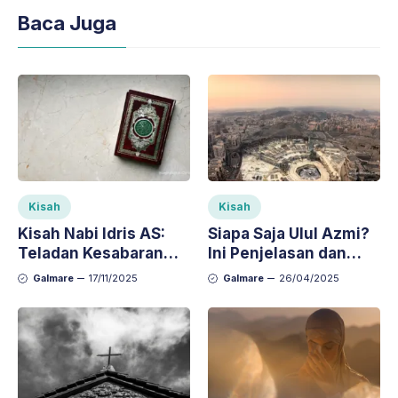
Baca Juga
Kisah
Kisah
Kisah Nabi Idris AS:
Siapa Saja Ulul Azmi?
Teladan Kesabaran
Ini Penjelasan dan
dan Kecintaan pada
Kisah Teladannya
Galmare
17/11/2025
Galmare
26/04/2025
Ilmu