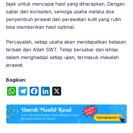
bijak untuk mencapai hasil yang diharapkan. Dengan
sabar dan konsisten, semoga usaha melalui doa
penyembuh jerawat dan perawatan kulit yang rutin
bisa memberikan hasil optimal.
Percayalah, setiap usaha akan mendapatkan balasan
terbaik dari Allah SWT. Tetap bersabar dan ikhlas
dalam menghadapi setiap ujian, termasuk masalah
jerawat.
Bagikan:
W
T
F
L
X
h
e
a
i
a
l
c
n
t
e
e
k
s
g
b
e