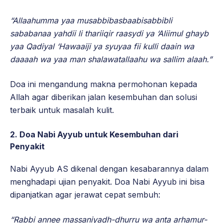
“Allaahumma yaa musabbibasbaabisabbibli
sababanaa yahdii li thariiqir raasydi ya ‘Aliimul ghayb
yaa Qadiyal ‘Hawaaiji ya syuyaa fii kulli daain wa
daaaah wa yaa man shalawatallaahu wa sallim alaah.”
Doa ini mengandung makna permohonan kepada
Allah agar diberikan jalan kesembuhan dan solusi
terbaik untuk masalah kulit.
2. Doa Nabi Ayyub untuk Kesembuhan dari
Penyakit
Nabi Ayyub AS dikenal dengan kesabarannya dalam
menghadapi ujian penyakit. Doa Nabi Ayyub ini bisa
dipanjatkan agar jerawat cepat sembuh:
“Rabbi annee massaniyadh-dhurru wa anta arhamur-