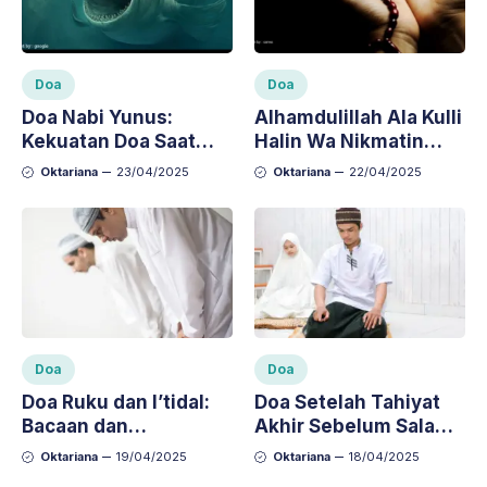
Doa
Doa
Doa Nabi Yunus:
Alhamdulillah Ala Kulli
Kekuatan Doa Saat
Halin Wa Nikmatin
Dalam Kesulitan
Artinya dan
Oktariana
23/04/2025
Oktariana
22/04/2025
Manfaatnya dalam
Kehidupan Sehari-hari
Doa
Doa
Doa Ruku dan I’tidal:
Doa Setelah Tahiyat
Bacaan dan
Akhir Sebelum Salam:
Keutamaannya dalam
Bacaan dan Artinya
Oktariana
19/04/2025
Oktariana
18/04/2025
Sholat