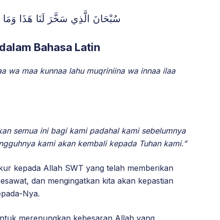
سُبْحَانَ الَّذِي سَخَّرَ لَنَا هَذَا وَمَا كُنَّا
dalam Bahasa Latin
a wa maa kunnaa lahu muqriniina wa innaa ilaa
kan semua ini bagi kami padahal kami sebelumnya
ngguhnya kami akan kembali kepada Tuhan kami.”
kur kepada Allah SWT yang telah memberikan
esawat, dan mengingatkan kita akan kepastian
kepada-Nya.
 untuk merenungkan kebesaran Allah yang