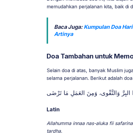
memudahkan perjalanan kita, baik di d
Baca Juga:
Kumpulan Doa Haria
Artinya
Doa Tambahan untuk Memo
Selain doa di atas, banyak Muslim ju
selama perjalanan. Berikut adalah do
البِرَّ وَالتَّقْوى، وَمِنَ العَمَلِ مَا تَرْضَى
Latin
Allahumma innaa nas-aluka fii safarin
tardha.