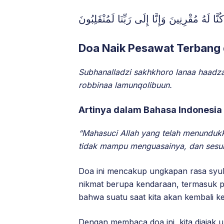
 لَهُ مُقْرِنِينَ وَإِنَّا إِلَى رَبِّنَا لَمُنْقَلِبُونَ
Doa Naik Pesawat Terbang 
Subhanalladzi sakhkhoro lanaa haadza
robbinaa lamunqolibuun.
Artinya dalam Bahasa Indonesia
“Mahasuci Allah yang telah menunduk
tidak mampu menguasainya, dan sesu
Doa ini mencakup ungkapan rasa syu
nikmat berupa kendaraan, termasuk p
bahwa suatu saat kita akan kembali 
Dengan membaca doa ini, kita diajak