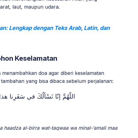
arat, laut, maupun udara.
n: Lengkap dengan Teks Arab, Latin, dan
hon Keselamatan
ga menambahkan doa agar diberi keselamatan
a tambahan yang bisa dibaca sebelum perjalanan:
اللّهُمَّ إنّا نَسْألُكَ في سَفَرِنا هذا 
aa haadza al-birra wat-taqwaa wa minal-‘amali maa