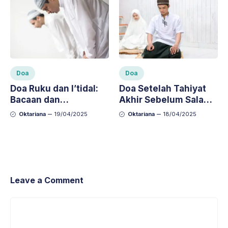
Doa
Doa
Doa Ruku dan I’tidal:
Doa Setelah Tahiyat
Bacaan dan
Akhir Sebelum Salam:
Keutamaannya dalam
Bacaan dan Artinya
Oktariana
19/04/2025
Oktariana
18/04/2025
Sholat
Leave a Comment
Comment