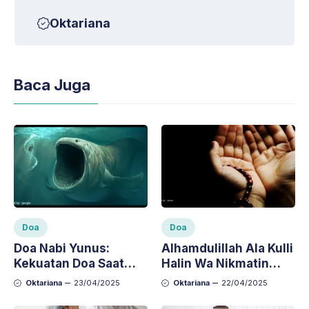
Oktariana
Baca Juga
Doa
Doa
Doa Nabi Yunus:
Alhamdulillah Ala Kulli
Kekuatan Doa Saat
Halin Wa Nikmatin
Dalam Kesulitan
Artinya dan
Oktariana
23/04/2025
Oktariana
22/04/2025
Manfaatnya dalam
Kehidupan Sehari-hari