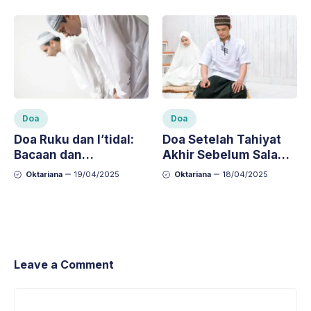
Manfaatnya dalam
Kehidupan Sehari-hari
Doa
Doa
Doa Ruku dan I’tidal:
Doa Setelah Tahiyat
Bacaan dan
Akhir Sebelum Salam:
Keutamaannya dalam
Bacaan dan Artinya
Oktariana
19/04/2025
Oktariana
18/04/2025
Sholat
Leave a Comment
Comment