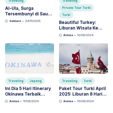
Traveling
Traveling
Al-Ula, Surga
Private Tour Turki
Tersembunyi di Saudi:
Turki
Pesona Gurun,
Galmare
04/11/2025
Beautiful Turkey:
Sejarah, dan
Liburan Wisata Ke
Keajaiban Alam
Turki 9 Hari Bulan
Annisa
12/08/2024
April 2025
Traveling
Jepang
Traveling
Turki
Ini Dia 5 Hari Itinerary
Paket Tour Turki April
Okinawa Terbaik
2025: Liburan 8 Hari
Tahun 2024
Menikmati Musim
Annisa
11/08/2024
Annisa
10/08/2024
Semi