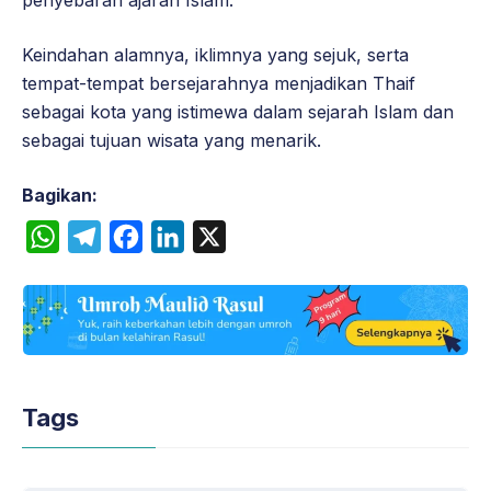
Keindahan alamnya, iklimnya yang sejuk, serta
tempat-tempat bersejarahnya menjadikan Thaif
sebagai kota yang istimewa dalam sejarah Islam dan
sebagai tujuan wisata yang menarik.
Bagikan:
W
T
F
L
X
h
e
a
i
a
l
c
n
t
e
e
k
s
g
b
e
A
r
o
d
Tags
p
a
o
I
p
m
k
n