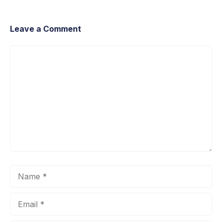
Leave a Comment
Comment
Name
Email