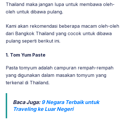
Thailand maka jangan lupa untuk membawa oleh-
oleh untuk dibawa pulang.
Kami akan rekomendasi beberapa macam oleh-oleh
dari Bangkok Thailand yang cocok untuk dibawa
pulang seperti berikut ini.
1. Tom Yum Paste
Pasta tomyum adalah campuran rempah-rempah
yang digunakan dalam masakan tomyum yang
terkenal di Thailand.
Baca Juga:
9 Negara Terbaik untuk
Traveling ke Luar Negeri