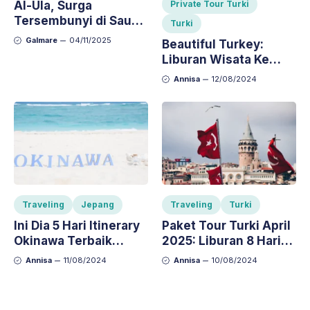
Al-Ula, Surga
Private Tour Turki
Tersembunyi di Saudi:
Turki
Pesona Gurun,
Galmare
04/11/2025
Beautiful Turkey:
Sejarah, dan
Liburan Wisata Ke
Keajaiban Alam
Turki 9 Hari Bulan
Annisa
12/08/2024
April 2025
Traveling
Jepang
Traveling
Turki
Ini Dia 5 Hari Itinerary
Paket Tour Turki April
Okinawa Terbaik
2025: Liburan 8 Hari
Tahun 2024
Menikmati Musim
Annisa
11/08/2024
Annisa
10/08/2024
Semi