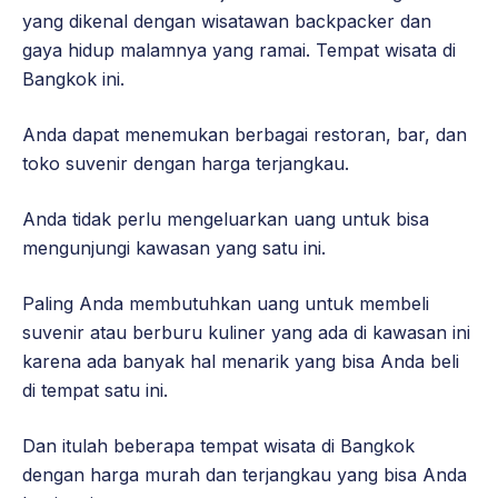
yang dikenal dengan wisatawan backpacker dan
gaya hidup malamnya yang ramai. Tempat wisata di
Bangkok ini.
Anda dapat menemukan berbagai restoran, bar, dan
toko suvenir dengan harga terjangkau.
Anda tidak perlu mengeluarkan uang untuk bisa
mengunjungi kawasan yang satu ini.
Paling Anda membutuhkan uang untuk membeli
suvenir atau berburu kuliner yang ada di kawasan ini
karena ada banyak hal menarik yang bisa Anda beli
di tempat satu ini.
Dan itulah beberapa tempat wisata di Bangkok
dengan harga murah dan terjangkau yang bisa Anda