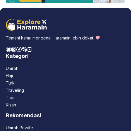
Temani kamu mengenal Haramain lebih dekat.
WhatsApp
Instagram
Facebook
TikTok
YouTube
Kategori
Umroh
Haji
Turki
Traveling
Tips
Kisah
Rekomendasi
Umroh Private