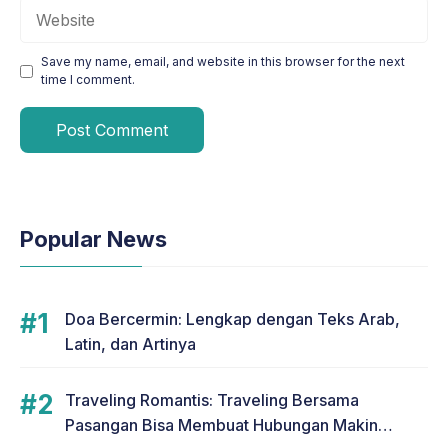
Website
Save my name, email, and website in this browser for the next
time I comment.
Popular News
Doa Bercermin: Lengkap dengan Teks Arab,
Latin, dan Artinya
Traveling Romantis: Traveling Bersama
Pasangan Bisa Membuat Hubungan Makin