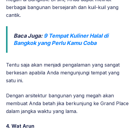
berbagai bangunan bersejarah dan kuil-kuil yang
cantik.
Baca Juga:
9 Tempat Kuliner Halal di
Bangkok yang Perlu Kamu Coba
Tentu saja akan menjadi pengalaman yang sangat
berkesan apabila Anda mengunjungi tempat yang
satu ini.
Dengan arsitektur bangunan yang megah akan
membuat Anda betah jika berkunjung ke Grand Place
dalam jangka waktu yang lama.
4. Wat Arun