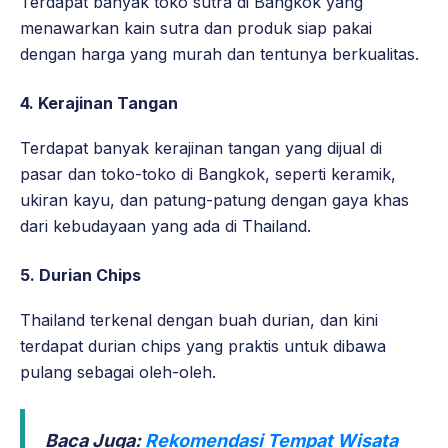
Terdapat banyak toko sutra di Bangkok yang
menawarkan kain sutra dan produk siap pakai
dengan harga yang murah dan tentunya berkualitas.
4. Kerajinan Tangan
Terdapat banyak kerajinan tangan yang dijual di
pasar dan toko-toko di Bangkok, seperti keramik,
ukiran kayu, dan patung-patung dengan gaya khas
dari kebudayaan yang ada di Thailand.
5. Durian Chips
Thailand terkenal dengan buah durian, dan kini
terdapat durian chips yang praktis untuk dibawa
pulang sebagai oleh-oleh.
Baca Juga:
Rekomendasi Tempat Wisata