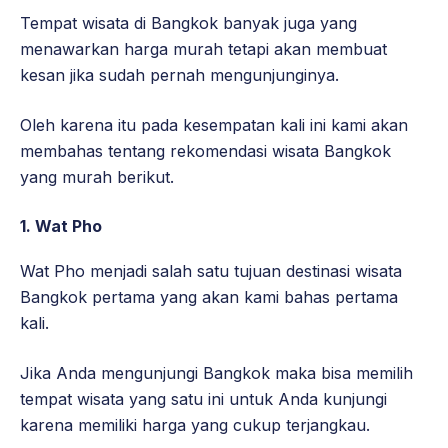
Tempat wisata di Bangkok banyak juga yang
menawarkan harga murah tetapi akan membuat
kesan jika sudah pernah mengunjunginya.
Oleh karena itu pada kesempatan kali ini kami akan
membahas tentang rekomendasi wisata Bangkok
yang murah berikut.
1. Wat Pho
Wat Pho menjadi salah satu tujuan destinasi wisata
Bangkok pertama yang akan kami bahas pertama
kali.
Jika Anda mengunjungi Bangkok maka bisa memilih
tempat wisata yang satu ini untuk Anda kunjungi
karena memiliki harga yang cukup terjangkau.