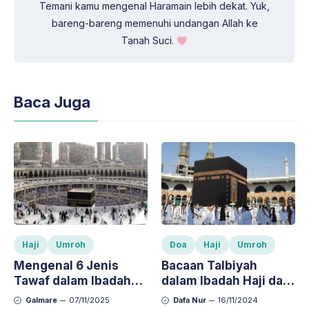
Temani kamu mengenal Haramain lebih dekat. Yuk,
bareng-bareng memenuhi undangan Allah ke
Tanah Suci.
Baca Juga
Haji
Umroh
Doa
Haji
Umroh
Mengenal 6 Jenis
Bacaan Talbiyah
Tawaf dalam Ibadah
dalam Ibadah Haji dan
Haji dan Umroh,
Umroh: Arti dan
Galmare
07/11/2025
Dafa Nur
16/11/2024