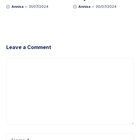
Lengkap untuk
Mulai 17 Agustus
Annisa
31/07/2024
Annisa
30/07/2024
Wisatawan
2024
Leave a Comment
Comment
Name