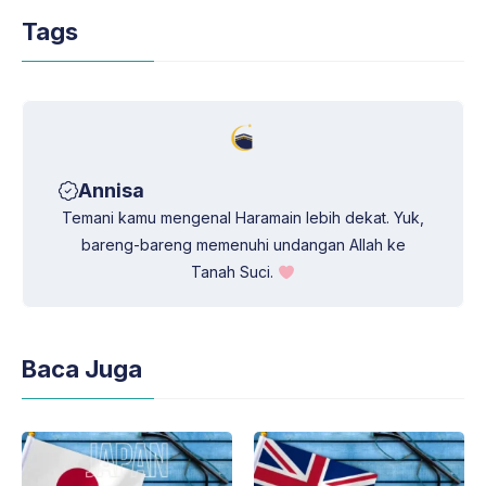
A
r
o
d
Tags
p
a
o
I
p
m
k
n
Annisa
Temani kamu mengenal Haramain lebih dekat. Yuk,
bareng-bareng memenuhi undangan Allah ke
Tanah Suci.
Baca Juga