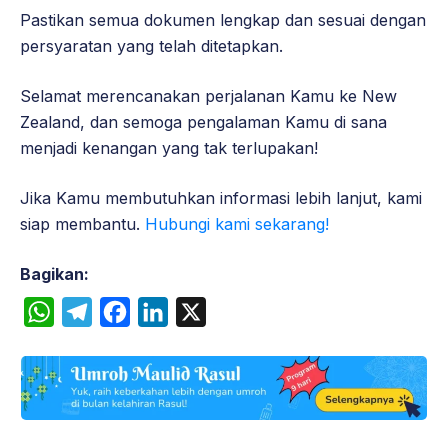
Pastikan semua dokumen lengkap dan sesuai dengan
persyaratan yang telah ditetapkan.
Selamat merencanakan perjalanan Kamu ke New
Zealand, dan semoga pengalaman Kamu di sana
menjadi kenangan yang tak terlupakan!
Jika Kamu membutuhkan informasi lebih lanjut, kami
siap membantu.
Hubungi kami sekarang!
Bagikan:
W
T
F
L
X
h
e
a
i
a
l
c
n
t
e
e
k
s
g
b
e