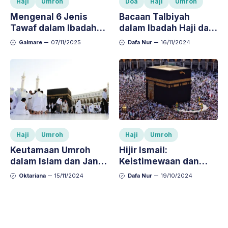
Haji
Umroh
Doa
Haji
Umroh
Mengenal 6 Jenis
Bacaan Talbiyah
Tawaf dalam Ibadah
dalam Ibadah Haji dan
Haji dan Umroh,
Umroh: Arti dan
Galmare
07/11/2025
Dafa Nur
16/11/2024
Lengkap dengan
Keutamaannya
Penjelasannya
Haji
Umroh
Haji
Umroh
Keutamaan Umroh
Hijir Ismail:
dalam Islam dan Janji
Keistimewaan dan
Allah bagi Hamba
Keutamaannya dalam
Oktariana
15/11/2024
Dafa Nur
19/10/2024
yang Menjalankannya
Ibadah Haji dan Umroh