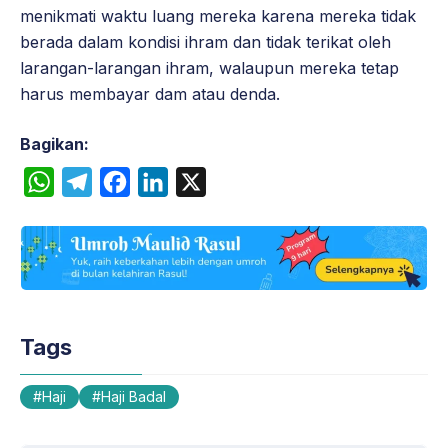
menikmati waktu luang mereka karena mereka tidak
berada dalam kondisi ihram dan tidak terikat oleh
larangan-larangan ihram, walaupun mereka tetap
harus membayar dam atau denda.
Bagikan:
W
T
F
L
X
h
e
a
i
a
l
c
n
t
e
e
k
s
g
b
e
A
r
o
d
Tags
p
a
o
I
p
m
k
n
Haji
Haji Badal