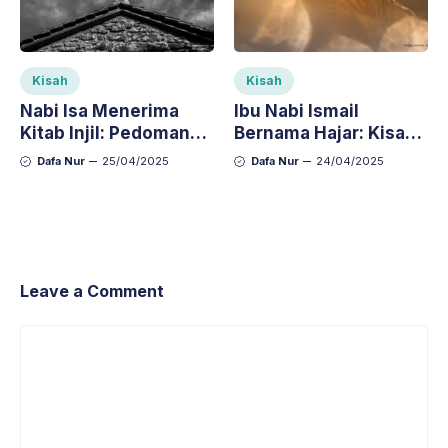
Kisah
Kisah
Nabi Isa Menerima
Ibu Nabi Ismail
Kitab Injil: Pedoman
Bernama Hajar: Kisah
Hidup dan Keimanan
Perempuan Mulia
Dafa Nur
25/04/2025
Dafa Nur
24/04/2025
yang Diabadikan
dalam Ibadah Haji
Leave a Comment
Comment