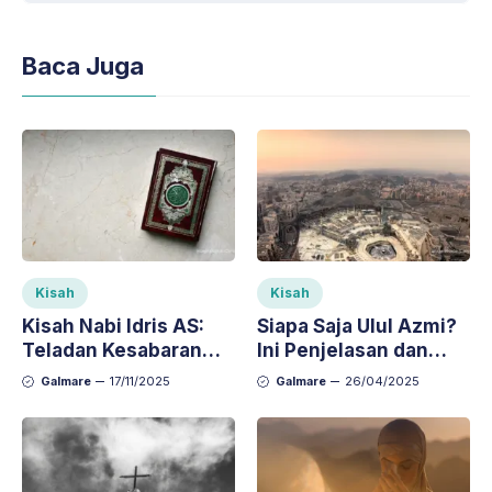
Baca Juga
Kisah
Kisah
Kisah Nabi Idris AS:
Siapa Saja Ulul Azmi?
Teladan Kesabaran
Ini Penjelasan dan
dan Kecintaan pada
Kisah Teladannya
Galmare
17/11/2025
Galmare
26/04/2025
Ilmu