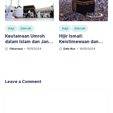
Haji
Umroh
Haji
Umroh
Keutamaan Umroh
Hijir Ismail:
dalam Islam dan Janji
Keistimewaan dan
Allah bagi Hamba
Keutamaannya dalam
Oktariana
15/11/2024
Dafa Nur
19/10/2024
yang Menjalankannya
Ibadah Haji dan Umroh
Leave a Comment
Comment