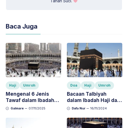
Tanah Suci.
Baca Juga
Haji
Umroh
Doa
Haji
Umroh
Mengenal 6 Jenis
Bacaan Talbiyah
Tawaf dalam Ibadah
dalam Ibadah Haji dan
Haji dan Umroh,
Umroh: Arti dan
Galmare
07/11/2025
Dafa Nur
16/11/2024
Lengkap dengan
Keutamaannya
Penjelasannya