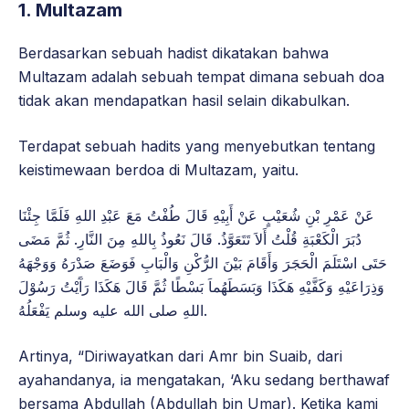
1. Multazam
Berdasarkan sebuah hadist dikatakan bahwa
Multazam adalah sebuah tempat dimana sebuah doa
tidak akan mendapatkan hasil selain dikabulkan.
Terdapat sebuah hadits yang menyebutkan tentang
keistimewaan berdoa di Multazam, yaitu.
عَنْ عَمْرِ بْنِ شُعَيْبٍ عَنْ أَبِيْهِ قَالَ طُفْتُ مَعَ عَبْدِ اللهِ فَلَمَّا جِئْنَا
دُبَرَ الْكَعْبَةِ قُلْتُ أَلاَ تَتَعَوَّذُ. قَالَ نَعُوذُ بِاللهِ مِنَ النَّارِ. ثُمَّ مَضَى
حَتَى اسْتَلَمَ الْحَجَرَ وَأَقَامَ بَيْنَ الرُّكْنِ وَالْبَابِ فَوَضَعَ صَدْرَهُ وَوَجْهَهُ
وَذِرَاعَيْهِ وَكَفَّيْهِ هَكَذَا وَبَسَطَهُماَ بَسْطًا ثُمَّ قَالَ هَكَذَا رَآَيْتُ رَسُوْلَ
اللهِ صلى الله عليه وسلم يَفْعَلُهُ.
Artinya, “Diriwayatkan dari Amr bin Suaib, dari
ayahandanya, ia mengatakan, ‘Aku sedang berthawaf
bersama Abdullah (Abdullah bin Umar). Ketika kami