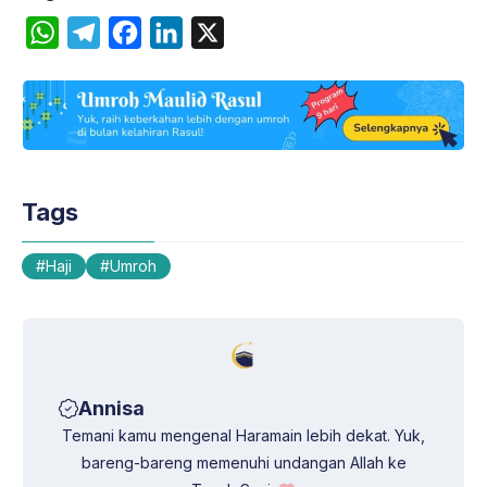
W
T
F
L
X
h
e
a
i
a
l
c
n
t
e
e
k
s
g
b
e
A
r
o
d
Tags
p
a
o
I
p
m
k
n
Haji
Umroh
Annisa
Temani kamu mengenal Haramain lebih dekat. Yuk,
bareng-bareng memenuhi undangan Allah ke