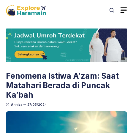
Skip
M
to
content
Fenomena Istiwa A’zam: Saat
Matahari Berada di Puncak
Ka’bah
Annisa
27/05/2024