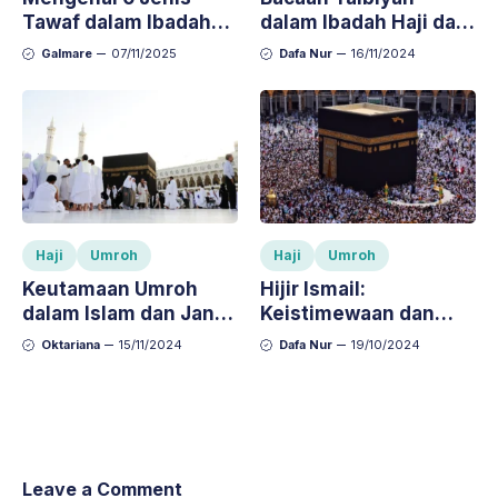
Tawaf dalam Ibadah
dalam Ibadah Haji dan
Haji dan Umroh,
Umroh: Arti dan
Galmare
07/11/2025
Dafa Nur
16/11/2024
Lengkap dengan
Keutamaannya
Penjelasannya
Haji
Umroh
Haji
Umroh
Keutamaan Umroh
Hijir Ismail:
dalam Islam dan Janji
Keistimewaan dan
Allah bagi Hamba
Keutamaannya dalam
Oktariana
15/11/2024
Dafa Nur
19/10/2024
yang Menjalankannya
Ibadah Haji dan Umroh
Leave a Comment