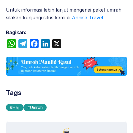
Untuk informasi lebih lanjut mengenai paket umrah,
silakan kunjungi situs kami di
Annisa Travel
.
Bagikan:
W
T
F
L
X
h
e
a
i
a
l
c
n
t
e
e
k
s
g
b
e
A
r
o
d
Tags
p
a
o
I
p
m
k
n
Haji
Umroh