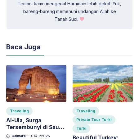
Temani kamu mengenal Haramain lebih dekat. Yuk,
bareng-bareng memenuhi undangan Allah ke
Tanah Suci.
Baca Juga
Traveling
Traveling
Al-Ula, Surga
Private Tour Turki
Tersembunyi di Saudi:
Turki
Pesona Gurun,
Galmare
04/11/2025
Beautiful Turkey: