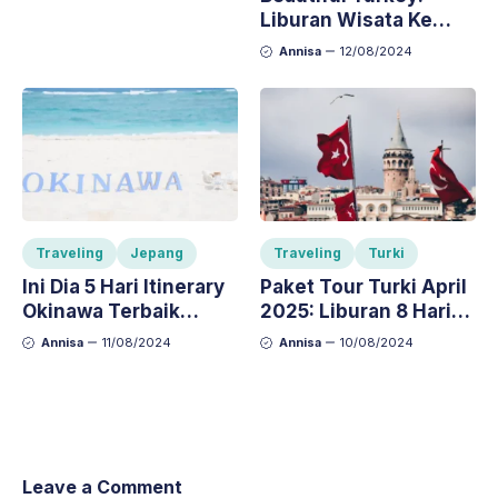
Sejarah, dan
Liburan Wisata Ke
Keajaiban Alam
Turki 9 Hari Bulan
Annisa
12/08/2024
April 2025
Traveling
Jepang
Traveling
Turki
Ini Dia 5 Hari Itinerary
Paket Tour Turki April
Okinawa Terbaik
2025: Liburan 8 Hari
Tahun 2024
Menikmati Musim
Annisa
11/08/2024
Annisa
10/08/2024
Semi
Leave a Comment