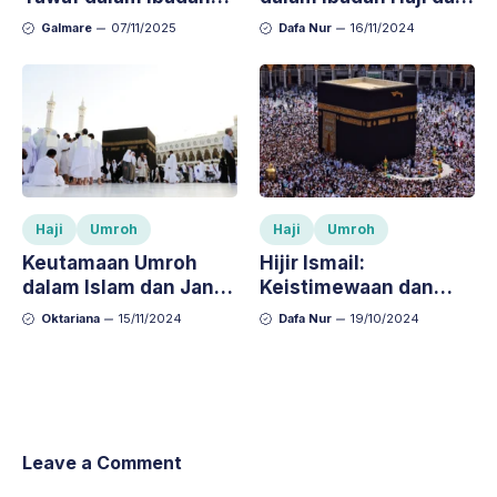
Haji dan Umroh,
Umroh: Arti dan
Galmare
07/11/2025
Dafa Nur
16/11/2024
Lengkap dengan
Keutamaannya
Penjelasannya
Haji
Umroh
Haji
Umroh
Keutamaan Umroh
Hijir Ismail:
dalam Islam dan Janji
Keistimewaan dan
Allah bagi Hamba
Keutamaannya dalam
Oktariana
15/11/2024
Dafa Nur
19/10/2024
yang Menjalankannya
Ibadah Haji dan Umroh
Leave a Comment