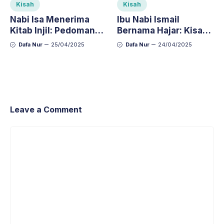
Kisah
Kisah
Nabi Isa Menerima
Ibu Nabi Ismail
Kitab Injil: Pedoman
Bernama Hajar: Kisah
Hidup dan Keimanan
Perempuan Mulia
Dafa Nur
25/04/2025
Dafa Nur
24/04/2025
yang Diabadikan
dalam Ibadah Haji
Leave a Comment
Comment