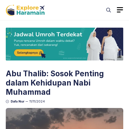
Skip
M
to
content
Abu Thalib: Sosok Penting
dalam Kehidupan Nabi
Muhammad
Dafa Nur
11/11/2024