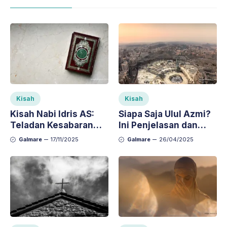
Kisah
Kisah
Kisah Nabi Idris AS:
Siapa Saja Ulul Azmi?
Teladan Kesabaran
Ini Penjelasan dan
dan Kecintaan pada
Kisah Teladannya
Galmare
17/11/2025
Galmare
26/04/2025
Ilmu