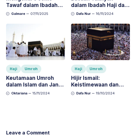
Tawaf dalam Ibadah
dalam Ibadah Haji dan
Haji dan Umroh,
Umroh: Arti dan
Galmare
07/11/2025
Dafa Nur
16/11/2024
Lengkap dengan
Keutamaannya
Penjelasannya
Haji
Umroh
Haji
Umroh
Keutamaan Umroh
Hijir Ismail:
dalam Islam dan Janji
Keistimewaan dan
Allah bagi Hamba
Keutamaannya dalam
Oktariana
15/11/2024
Dafa Nur
19/10/2024
yang Menjalankannya
Ibadah Haji dan Umroh
Leave a Comment