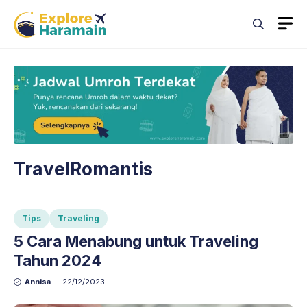
Skip
M
to
content
TravelRomantis
Tips
Traveling
5 Cara Menabung untuk Traveling
Tahun 2024
Annisa
22/12/2023