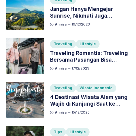
Jangan Hanya Mengejar
Sunrise, Nikmati Juga
Keindahan Ini di Bromo
Annisa
19/12/2023
Traveling
Lifestyle
Traveling Romantis: Traveling
Bersama Pasangan Bisa
Membuat Hubungan Makin
Annisa
17/12/2023
Romantis
Traveling
Wisata Indonesia
4 Destinasi Wisata Alam yang
Wajib di Kunjungi Saat ke
Yogyakarta
Annisa
15/12/2023
Tips
Lifestyle