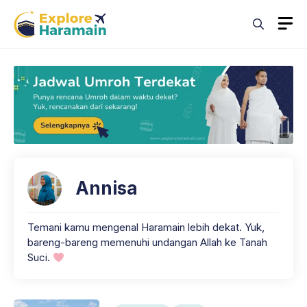
Skip
M
to
content
Annisa
Temani kamu mengenal Haramain lebih dekat. Yuk,
bareng-bareng memenuhi undangan Allah ke Tanah
Suci.